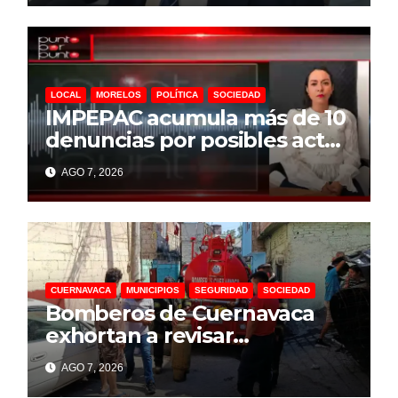
LOCAL
MORELOS
POLÍTICA
SOCIEDAD
IMPEPAC acumula más de 10
denuncias por posibles actos
anticipados de campaña
AGO 7, 2026
rumbo a 2027
CUERNAVACA
MUNICIPIOS
SEGURIDAD
SOCIEDAD
Bomberos de Cuernavaca
exhortan a revisar
instalaciones de gas para
AGO 7, 2026
prevenir incidentes