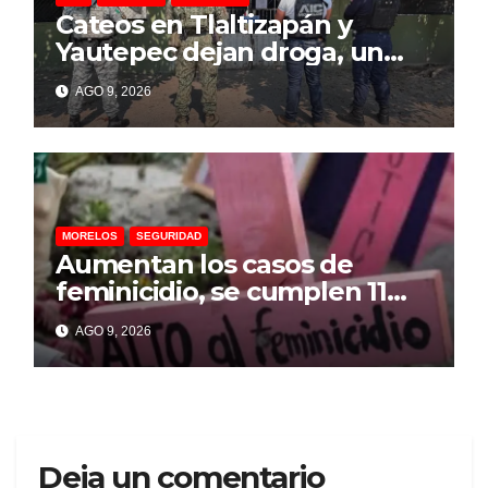
Cateos en Tlaltizapán y
Yautepec dejan droga, un
arma artesanal y
AGO 9, 2026
motocicletas desvalijadas
MORELOS
SEGURIDAD
Aumentan los casos de
feminicidio, se cumplen 11
años de la Alerta de Violencia
AGO 9, 2026
de Género y no funciona por
omisiones: CIDH
Deja un comentario