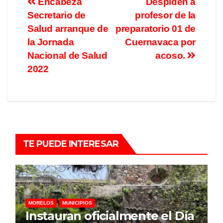
Encabeza
Despiden a
Secretario de
profesor de la
Salud arranque de
preparatorio 01 de
la Jornada
Cuernavaca por
Nacional de Salud
acoso.
2022
TE PUEDE INTERESAR
MORELOS
MUNICIPIOS
Instauran oficialmente el Día