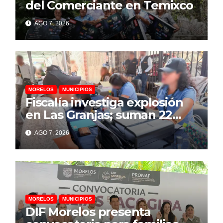
del Comerciante en Temixco
AGO 7, 2026
MORELOS
MUNICIPIOS
Fiscalía investiga explosión
en Las Granjas; suman 22
personas lesionadas y 12
AGO 7, 2026
denuncias por daños
MORELOS
MUNICIPIOS
DIF Morelos presenta