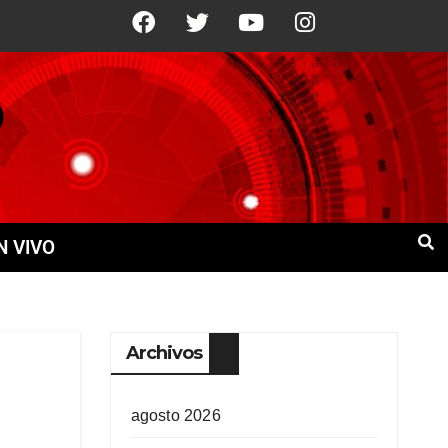
21°C
9 Ago
+22°C
10 Ago
+21°
N VIVO
Archivos
agosto 2026