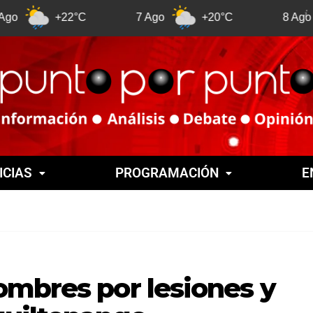
+22°C
7 Ago
+20°C
8 Ago
+
ICIAS
PROGRAMACIÓN
E
ombres por lesiones y