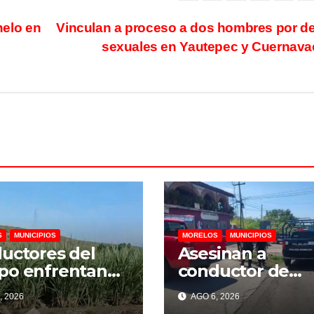
nelo en
Vinculan a proceso a dos hombres por de
sexuales en Yautepec y Cuernav
S
MUNICIPIOS
MORELOS
MUNICIPIOS
uctores del
Asesinan a
po enfrentan
conductor de
s por falta de
mototaxi en acc
, 2026
AGO 6, 2026
nciamiento,
a la colonia