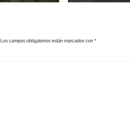
erte
Cazahuates, en
esentante
Tlayacapan
ero
Los campos obligatorios están marcados con
*