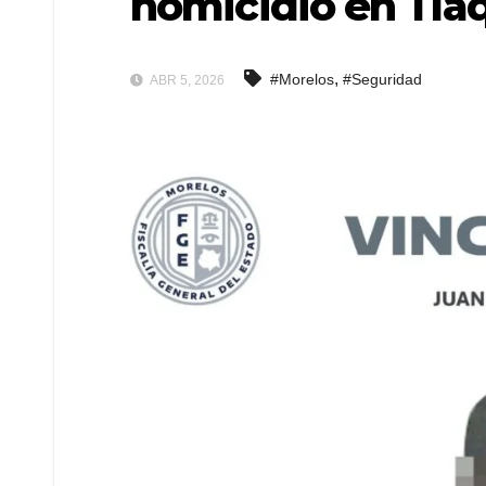
homicidio en Tla
,
#Morelos
#Seguridad
ABR 5, 2026