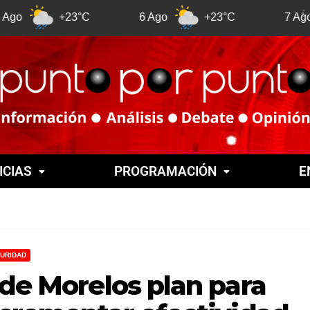
+23°C
6 Ago
+23°C
7 Ago
+21
ICIAS
PROGRAMACIÓN
E
URIDAD
 de Morelos plan para