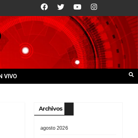
°C
8 Ago
+22°C
9 Ago
+23°C
N VIVO
Archivos
agosto 2026