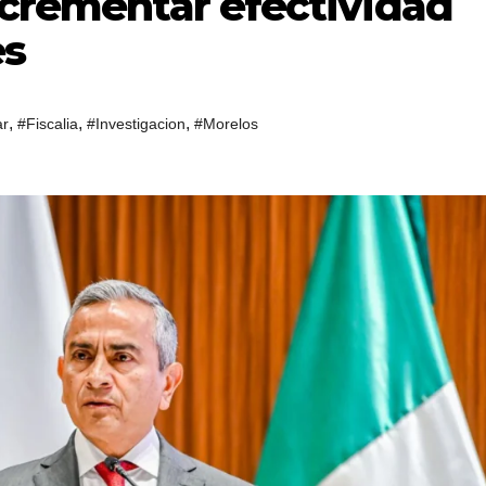
ncrementar efectividad
es
,
,
,
ar
#Fiscalia
#Investigacion
#Morelos