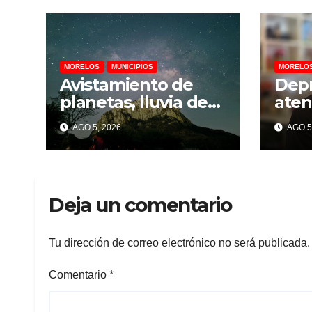
MORELOS
MUNICIPIOS
MORELO
Avistamiento de
Depr
planetas, lluvia de
ate
perseidas y eclipse
una
AGO 5, 2026
AGO 5
parcial llegarán a
ment
Chalcatzingo en
preve
agosto
psic
Deja un comentario
Tu dirección de correo electrónico no será publicada.
Comentario
*