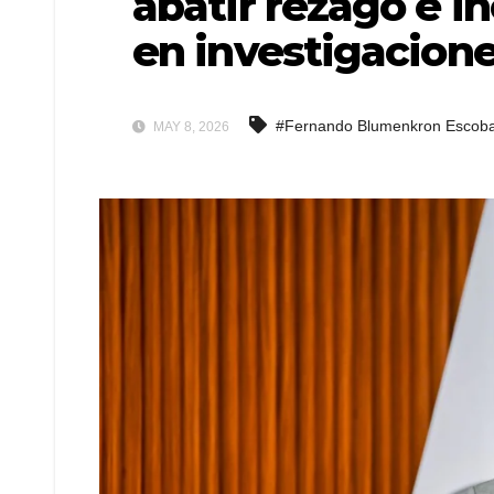
abatir rezago e i
en investigacion
#Fernando Blumenkron Escob
MAY 8, 2026