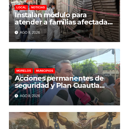
LOCAL
NOTICIAS
Instalan módulo para
atender a familias afectadas
por explosión en Las Granjas
AGO 8, 2026
MORELOS
MUNICIPIOS
Acciones permanentes de
seguridad y Plan Cuautla
dejan 58 detenidos y más de
AGO 8, 2026
150 extorsiones resueltas