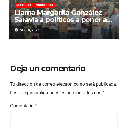
MORELOS
MUNICIPIOS
Llama Margarita González
Saravia a políticos a poner al
pueblo por encima de
AGO 8, 2026
intereses personales
Deja un comentario
Tu dirección de correo electrónico no será publicada.
Los campos obligatorios están marcados con
*
Comentario
*