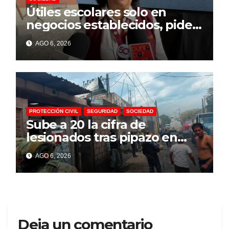
Útiles escolares solo en
negocios establecidos, pide
la Profeco a padres de
AGO 6, 2026
familia
PROTECCIÓN CIVIL
SEGURIDAD
SOCIEDAD
Sube a 20 la cifra de
lesionados tras pipazo en
Cuernavaca
AGO 6, 2026
Deja un comentario