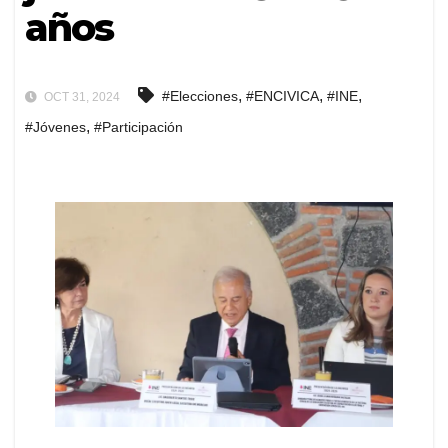
años
,
,
,
#Elecciones
#ENCIVICA
#INE
OCT 31, 2024
,
#Jóvenes
#Participación