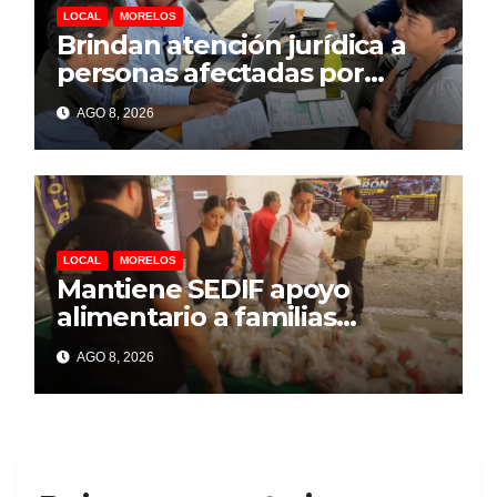
LOCAL
MORELOS
Brindan atención jurídica a
personas afectadas por
explosión de pipa en Las
AGO 8, 2026
Granjas
LOCAL
MORELOS
Mantiene SEDIF apoyo
alimentario a familias
afectadas por explosión en
AGO 8, 2026
Las Granjas