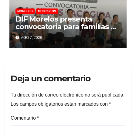
MORELOS
MUNICIPIOS
DIF Morelos presenta
convocatoria para familias de
acogida
AGO 7, 2026
Deja un comentario
Tu dirección de correo electrónico no será publicada.
Los campos obligatorios están marcados con
*
Comentario
*