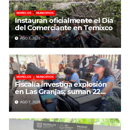
MORELOS
MUNICIPIOS
Instauran oficialmente el Día
del Comerciante en Temixco
AGO 7, 2026
MORELOS
MUNICIPIOS
Fiscalía investiga explosión
en Las Granjas; suman 22
personas lesionadas y 12
AGO 7, 2026
denuncias por daños