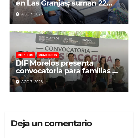
en Las Granjas; suman 22
personas lesionadas y 12
AGO 7, 2026
denuncias por daños
MORELOS
MUNICIPIOS
DIF Morelos presenta
convocatoria para familias de
acogida
AGO 7, 2026
Deja un comentario