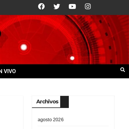
°C
10 Ago
+21°C
11 Ago
+21°C
N VIVO
Archivos
agosto 2026