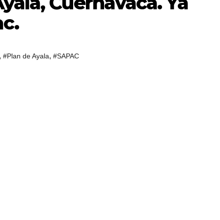
yala, Cuernavaca. Ya
ac.
,
,
#Plan de Ayala
#SAPAC