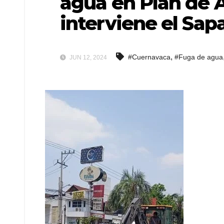
agua en Plan de A
interviene el Sap
,
#Cuernavaca
#Fuga de agua
JUN 12, 2024