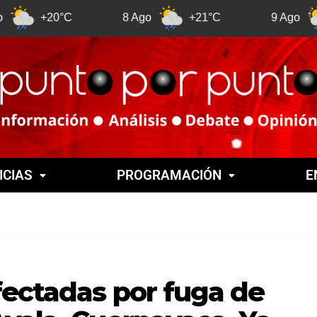
+20°C
8 Ago
+21°C
9 Ago
+21
ICIAS
PROGRAMACIÓN
E
fectadas por fuga de