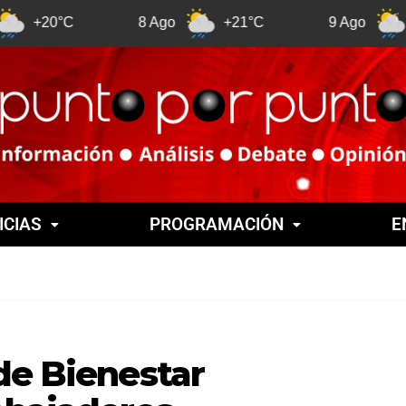
C
8 Ago
+21°C
9 Ago
+21°C
ICIAS
PROGRAMACIÓN
E
de Bienestar