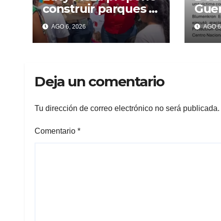
construir parques y
Guer
centros deportivos
pres
AGO 6, 2026
AGO 6
para prevenir
de P
violencia y
de e
adicciones en
justi
Cuernavaca
movi
Deja un comentario
More
Tu dirección de correo electrónico no será publicada.
Comentario
*