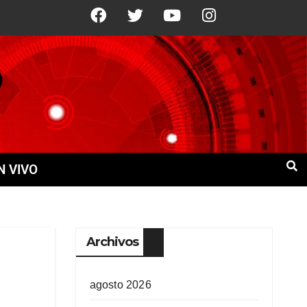
10 Ago
+21°C
11 Ago
+21°C
N VIVO
Archivos
agosto 2026