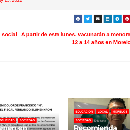
y 13, 2022
 social
A partir de este lunes, vacunarán a menor
12 a 14 años en Morel
EDUCACIÓN
LOCAL
MORELOS
EGURIDAD
SOCIEDAD
SOCIEDAD
enen en
Recomienda