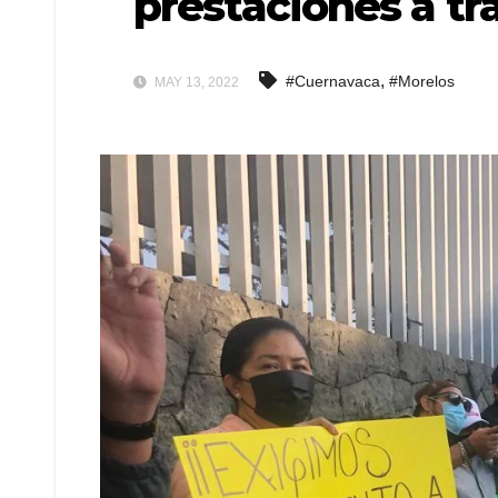
prestaciones a tr
,
#Cuernavaca
#Morelos
MAY 13, 2022