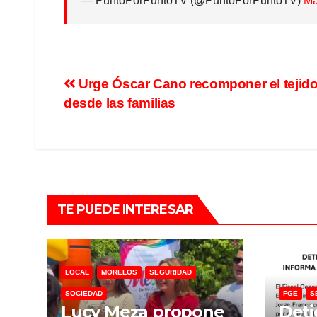
— PuntoPorPuntoTV (@PuntoPorPuntoTV)
Ma
Urge Óscar Cano recomponer el tejido
desde las familias
TE PUEDE INTERESAR
LOCAL
MORELOS
SEGURIDAD
SOCIEDAD
FGE
S
Lucy Meza propone
Deti