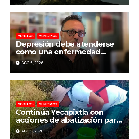
MORELOS
MUNICIPIOS
Depresión debe atenderse
como una enfermedad
mental para prevenir el
AGO 5, 2026
suicidio: psicólogo
MORELOS
MUNICIPIOS
Continúa Yecapixtla con
acciones de abatización para
prevenir dengue, zika y
AGO 5, 2026
chikungunya