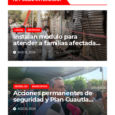
LOCAL
NOTICIAS
Instalan módulo para
atender a familias afectadas
por explosión en Las Granjas
AGO 8, 2026
MORELOS
MUNICIPIOS
Acciones permanentes de
seguridad y Plan Cuautla
dejan 58 detenidos y más de
AGO 8, 2026
150 extorsiones resueltas