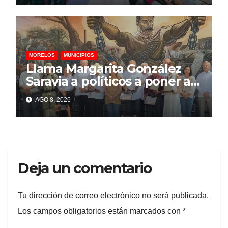
MORELOS
MUNICIPIOS
Llama Margarita González
Saravia a políticos a poner al
pueblo por encima de
AGO 8, 2026
intereses personales
Deja un comentario
Tu dirección de correo electrónico no será publicada.
Los campos obligatorios están marcados con
*