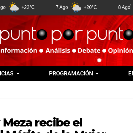
+22°C
7 Ago
+20°C
8 Ago
+
ICIAS
PROGRAMACIÓN
E
 Meza recibe el