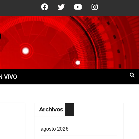
21°C
9 Ago
+22°C
10 Ago
+21°
N VIVO
Archivos
agosto 2026