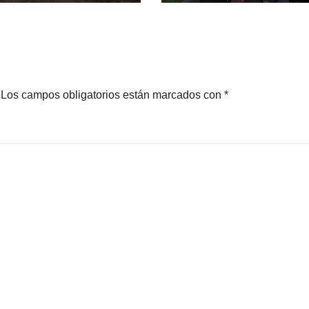
AEM en
alcaldía de
rnavaca
Cuernavaca
Los campos obligatorios están marcados con
*