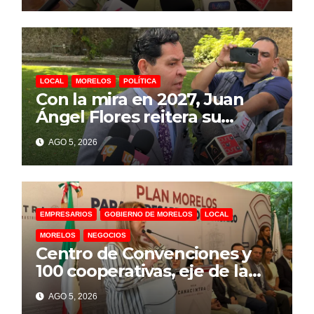
LOCAL
MORELOS
POLÍTICA
Con la mira en 2027, Juan
Ángel Flores reitera su
intención de buscar la
AGO 5, 2026
alcaldía de Cuernavaca
EMPRESARIOS
GOBIERNO DE MORELOS
LOCAL
MORELOS
NEGOCIOS
Centro de Convenciones y
100 cooperativas, eje de la
estrategia de Margarita
AGO 5, 2026
González para detonar la