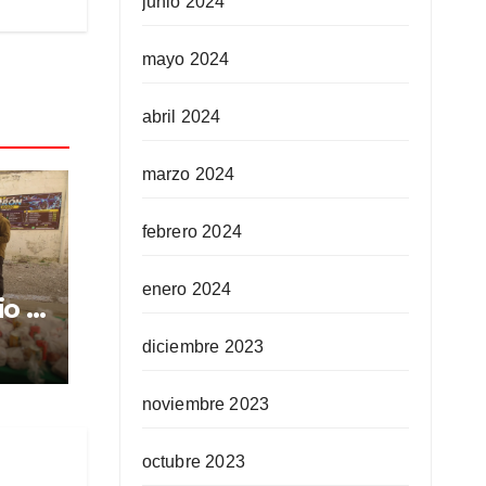
junio 2024
mayo 2024
abril 2024
marzo 2024
febrero 2024
enero 2024
io a
as
diciembre 2023
n
noviembre 2023
octubre 2023