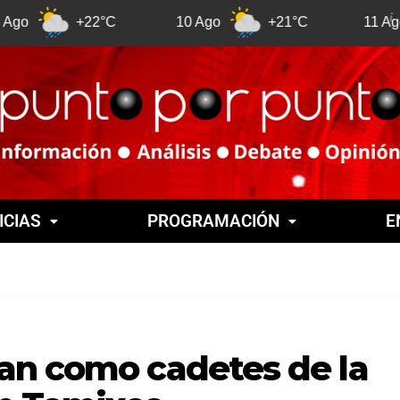
+22°C
10 Ago
+21°C
11 Ago
+
ICIAS
PROGRAMACIÓN
E
an como cadetes de la