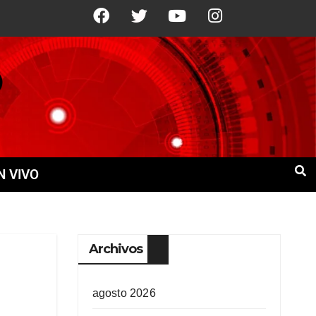
22°C
12 Ago
+22°C
13 Ago
+19°
N VIVO
Archivos
agosto 2026