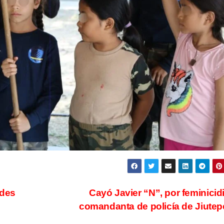
ades
Cayó Javier “N”, por feminicid
comandanta de policía de Jiute