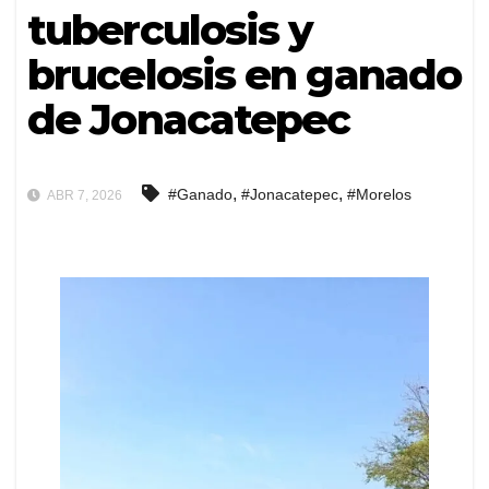
tuberculosis y
brucelosis en ganado
de Jonacatepec
,
,
#Ganado
#Jonacatepec
#Morelos
ABR 7, 2026