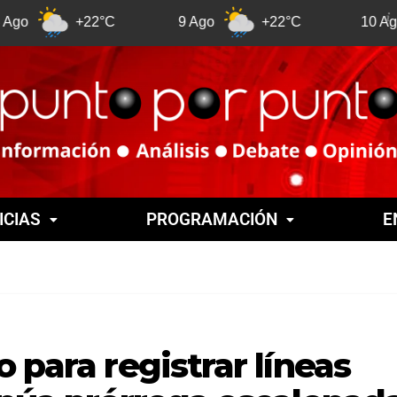
+22°C
9 Ago
+22°C
10 Ago
+
ICIAS
PROGRAMACIÓN
E
 para registrar líneas