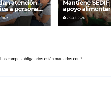
dan atención
Mantiene SEDIF
dica a personas
apoyo alimentar
tadas por
familias afectad
, 2026
AGO 8, 2026
osión de pipa
por explosión e
as Granjas
Las Granjas
Los campos obligatorios están marcados con
*