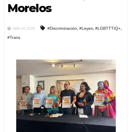
Morelos
,
,
,
#Discriminación
#Leyes
#LGBTTTIQ+
ABR 24, 2026
#Trans