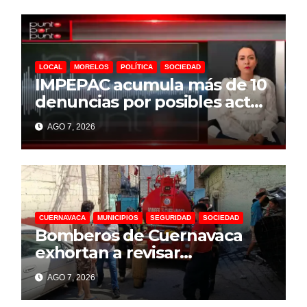
LOCAL
MORELOS
POLÍTICA
SOCIEDAD
IMPEPAC acumula más de 10
denuncias por posibles actos
anticipados de campaña
AGO 7, 2026
rumbo a 2027
CUERNAVACA
MUNICIPIOS
SEGURIDAD
SOCIEDAD
Bomberos de Cuernavaca
exhortan a revisar
instalaciones de gas para
AGO 7, 2026
prevenir incidentes