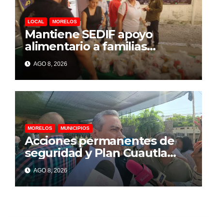
LOCAL
MORELOS
Mantiene SEDIF apoyo
alimentario a familias
afectadas por explosión en
AGO 8, 2026
Las Granjas
MORELOS
MUNICIPIOS
Acciones permanentes de
seguridad y Plan Cuautla
dejan 58 detenidos y más de
AGO 8, 2026
150 extorsiones resueltas