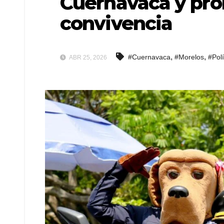
Cuernavaca y pr
convivencia
,
,
#Cuernavaca
#Morelos
#Polí
ABR 25, 2026