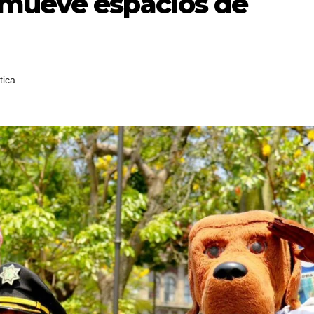
omueve espacios de
tica