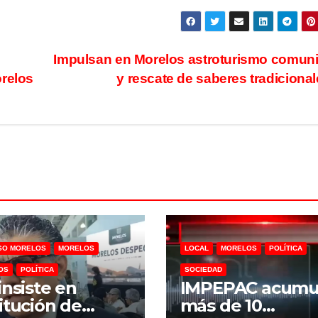
Impulsan en Morelos astroturismo comuni
orelos
y rescate de saberes tradiciona
SO MORELOS
MORELOS
LOCAL
MORELOS
POLÍTICA
OS
POLÍTICA
SOCIEDAD
insiste en
IMPEPAC acumu
itución de
más de 10