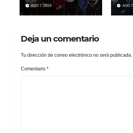
“Morelos Despega”
alca
AGO 7, 2026
AGO 7
para fortalecer el
Xoxo
Aeropuerto
segu
Mariano Matamoros
Con
como eje de
More
Deja un comentario
desarrollo
económico
Tu dirección de correo electrónico no será publicada.
Comentario
*