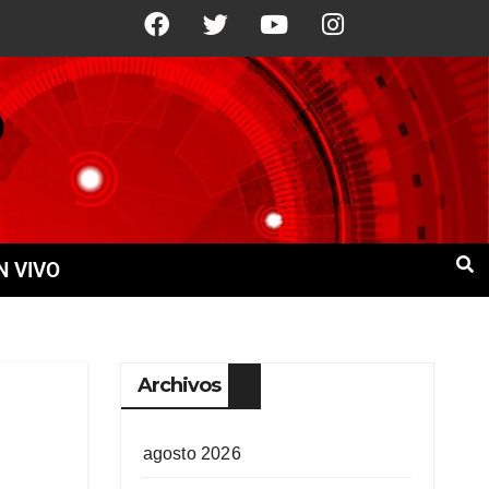
1°C
10 Ago
+21°C
11 Ago
+21°C
N VIVO
Archivos
agosto 2026