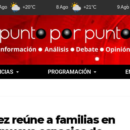
+20°C
8 Ago
+21°C
9 Ago
+2
ICIAS
PROGRAMACIÓN
E
ez reúne a familias en