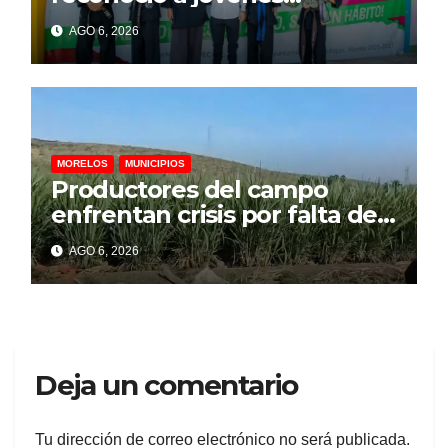
campeones de Lima Lama
AGO 6, 2026
rumbo a competencia
internacional
MORELOS
MUNICIPIOS
Productores del campo
enfrentan crisis por falta de
financiamiento, advierte
AGO 6, 2026
representante cañero
Deja un comentario
Tu dirección de correo electrónico no será publicada.