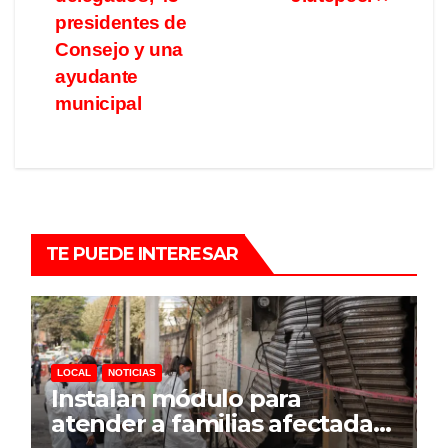
presidentes de
Consejo y una
ayudante
municipal
TE PUEDE INTERESAR
LOCAL
NOTICIAS
Instalan módulo para
atender a familias afectadas