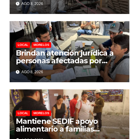
por explosión en Las Granjas
AGO 8, 2026
LOCAL
MORELOS
Brindan atención jurídica a
personas afectadas por
explosión de pipa en Las
AGO 8, 2026
Granjas
LOCAL
MORELOS
Mantiene SEDIF apoyo
alimentario a familias
afectadas por explosión en