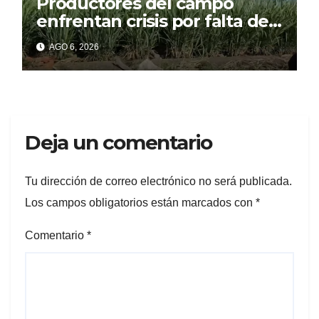
Productores del campo
enfrentan crisis por falta de
financiamiento, advierte
AGO 6, 2026
representante cañero
Deja un comentario
Tu dirección de correo electrónico no será publicada.
Los campos obligatorios están marcados con
*
Comentario
*