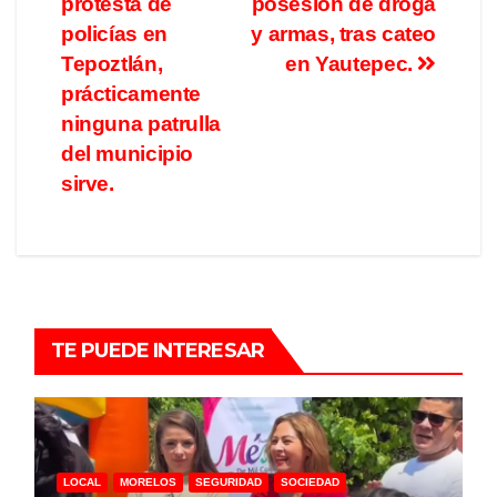
protesta de
posesión de droga
policías en
y armas, tras cateo
Tepoztlán,
en Yautepec.
prácticamente
ninguna patrulla
del municipio
sirve.
TE PUEDE INTERESAR
LOCAL
MORELOS
SEGURIDAD
SOCIEDAD