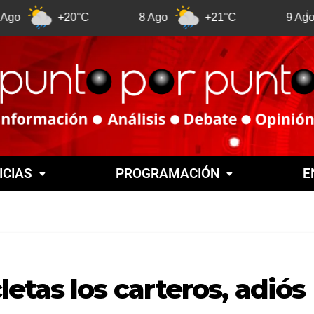
+20°C
8 Ago
+21°C
9 Ago
+21
ICIAS
PROGRAMACIÓN
E
etas los carteros, adiós