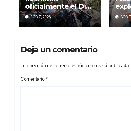
oficialmente el Día
expl
del Comerciante en
Gran
AGO 7, 2026
AGO 7
Temixco
per
lesi
denu
dañ
Deja un comentario
Tu dirección de correo electrónico no será publicada.
Comentario
*