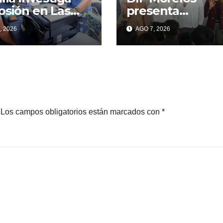
osión en Las
presenta
jas; suman 22
convocatoria pa
, 2026
AGO 7, 2026
sonas
familias de acog
onadas y 12
ncias por
os
Los campos obligatorios están marcados con
*