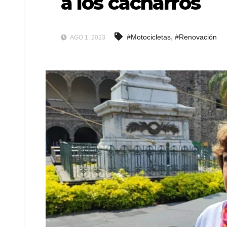
a los cacharros
,
#Motocicletas
#Renovación
AGO 1, 2023