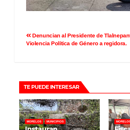
Denuncian al Presidente de Tlalnepant
Violencia Política de Género a regidora.
TE PUEDE INTERESAR
MORELOS
MUNICIPIOS
MORELO
Instauran
Fisc