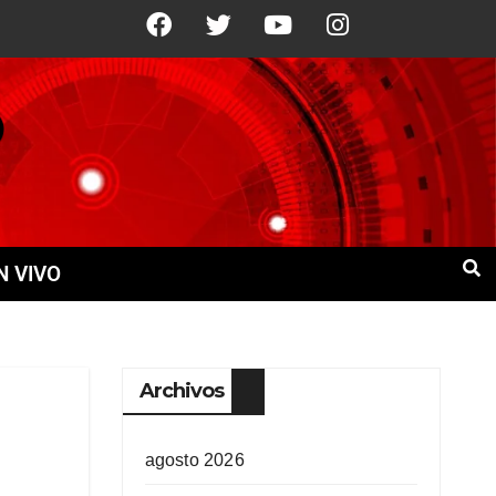
°C
10 Ago
+21°C
11 Ago
+21°C
N VIVO
Archivos
agosto 2026