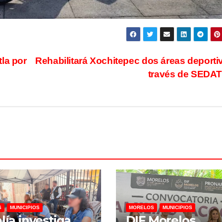
la por
Rehabilitará Xochitepec dos áreas deporti
través de SEDA
S
MUNICIPIOS
MORELOS
MUNICIPIOS
alía investiga
DIF Morelos