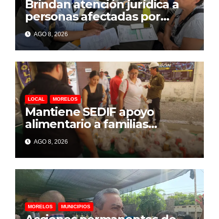
Brindan atención jurídica a
personas afectadas por
explosión de pipa en Las
AGO 8, 2026
Granjas
LOCAL
MORELOS
Mantiene SEDIF apoyo
alimentario a familias
afectadas por explosión en
AGO 8, 2026
Las Granjas
MORELOS
MUNICIPIOS