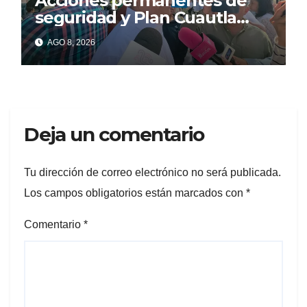
Acciones permanentes de
seguridad y Plan Cuautla
dejan 58 detenidos y más de
AGO 8, 2026
150 extorsiones resueltas
Deja un comentario
Tu dirección de correo electrónico no será publicada.
Los campos obligatorios están marcados con
*
Comentario
*