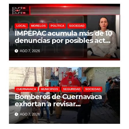
LOCAL
MORELOS
POLÍTICA
SOCIEDAD
IMPEPAC acumula más de 10
denuncias por posibles actos
anticipados de campaña
AGO 7, 2026
rumbo a 2027
CUERNAVACA
MUNICIPIOS
SEGURIDAD
SOCIEDAD
Bomberos de Cuernavaca
exhortan a revisar
instalaciones de gas para
AGO 7, 2026
prevenir incidentes