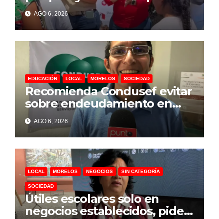
para prevenir violencia y
AGO 6, 2026
adicciones en Cuernavaca
EDUCACIÓN
LOCAL
MORELOS
SOCIEDAD
Recomienda Condusef evitar
sobre endeudamiento en
este regreso a clases
AGO 6, 2026
LOCAL
MORELOS
NEGOCIOS
SIN CATEGORÍA
SOCIEDAD
Útiles escolares solo en
negocios establecidos, pide