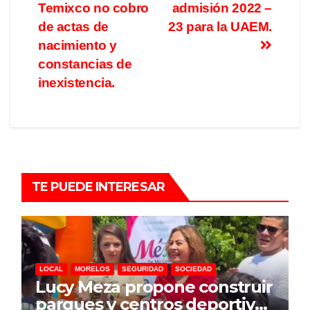
Temixco no cobro
admisión 2022 –
de actas de
23 para la UAEM.
nacimiento y
constancias de
inexistencia.
TE PUEDE INTERESAR
LOCAL
MORELOS
SEGURIDAD
SOCIEDAD
Lucy Meza propone construir
parques y centros deportivos