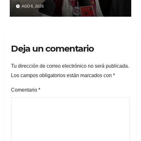
la Profeco a padres de
AGO 6, 2026
familia
Deja un comentario
Tu dirección de correo electrónico no será publicada.
Los campos obligatorios están marcados con
*
Comentario
*