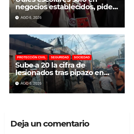
negocios establecidos, pide
la Profeco a padres de
AGO 6, 2026
familia
PROTECCIÓN CIVIL
SEGURIDAD
SOCIEDAD
Sube a 20 la cifra de
lesionados tras pipazo en
Cuernavaca
AGO 6, 2026
Deja un comentario