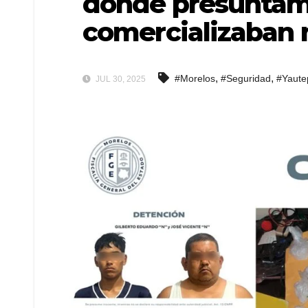
donde presuntam
comercializaban 
,
,
#Morelos
#Seguridad
#Yaute
JUL 30, 2025