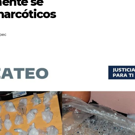
ente se
narcóticos
pec