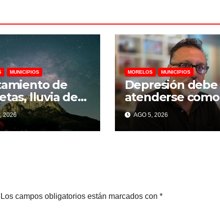
S
MUNICIPIOS
MORELOS
MUNICIPIOS
tamiento de
Depresión debe
etas, lluvia de
atenderse como
eidas y eclipse
una enfermeda
, 2026
AGO 5, 2026
ial llegarán a
mental para
catzingo en
prevenir el suici
to
psicólogo
Los campos obligatorios están marcados con
*