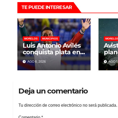
TE PUEDE INTERESAR
MORELOS
MUNICIPIOS
MORELO
Luis Antonio Avilés
Avis
conquista plata en
plan
los 400 metros de
pers
AGO 6, 2026
AGO 5
los Juegos
parc
Centroamericanos y
Chal
del Caribe 2026
agos
Deja un comentario
Tu dirección de correo electrónico no será publicada.
Comentario
*