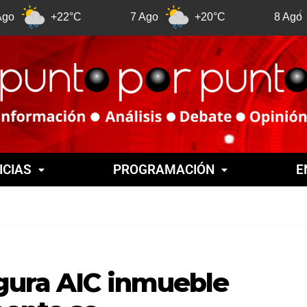
+22°C
7 Ago
+20°C
8 Ago
+21
ICIAS
PROGRAMACIÓN
E
gura AIC inmueble