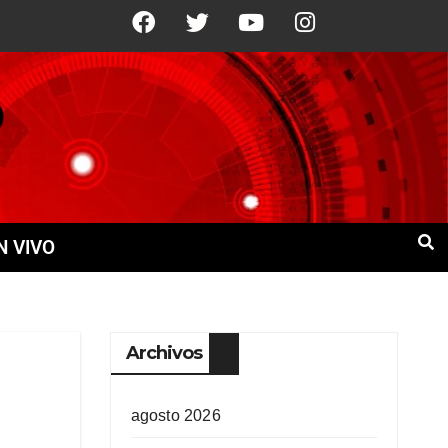
°C
9 Ago
+22°C
10 Ago
+21°C
N VIVO
Archivos
agosto 2026