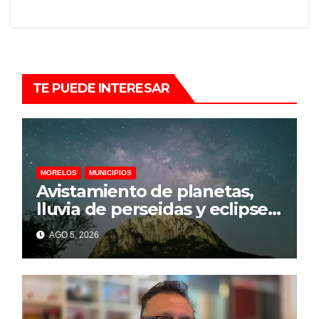
TE PUEDE INTERESAR
MORELOS
MUNICIPIOS
Avistamiento de planetas,
lluvia de perseidas y eclipse
parcial llegarán a
AGO 5, 2026
Chalcatzingo en agosto