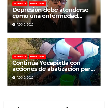
MORELOS
MUNICIPIOS
Depresión debe atenderse
como una enfermedad
mental para prevenir el
AGO 5, 2026
suicidio: psicólogo
MORELOS
MUNICIPIOS
Continúa Yecapixtla con
acciones de abatización para
prevenir dengue, zika y
AGO 5, 2026
chikungunya