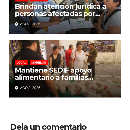
Brindan atención jurídica a
personas afectadas por
explosión de pipa en Las
AGO 8, 2026
Granjas
LOCAL
MORELOS
Mantiene SEDIF apoyo
alimentario a familias
afectadas por explosión en
AGO 8, 2026
Las Granjas
Deja un comentario