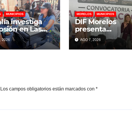
S
MUNICIPIOS
MORELOS
MUNICIPIOS
alía investiga
DIF Morelos
osión en Las
presenta
jas; suman 22
convocatoria pa
, 2026
AGO 7, 2026
sonas
familias de acog
onadas y 12
ncias por
os
Los campos obligatorios están marcados con
*