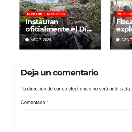
MORELOS
MUNICIPIOS
MORELO
Instauran
Fisc
oficialmente el Día
expl
del Comerciante en
Gran
AGO 7, 2026
AGO 7
Temixco
per
lesi
denu
dañ
Deja un comentario
Tu dirección de correo electrónico no será publicada.
Comentario
*