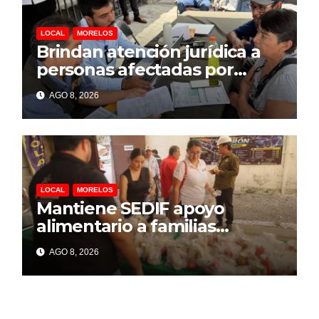
LOCAL
MORELOS
Brindan atención jurídica a
personas afectadas por
explosión de pipa en Las
AGO 8, 2026
Granjas
LOCAL
MORELOS
Mantiene SEDIF apoyo
alimentario a familias
afectadas por explosión en
AGO 8, 2026
Las Granjas