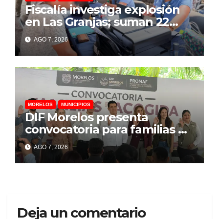
Fiscalía investiga explosión
en Las Granjas; suman 22
personas lesionadas y 12
AGO 7, 2026
denuncias por daños
MORELOS
MUNICIPIOS
DIF Morelos presenta
convocatoria para familias de
acogida
AGO 7, 2026
Deja un comentario