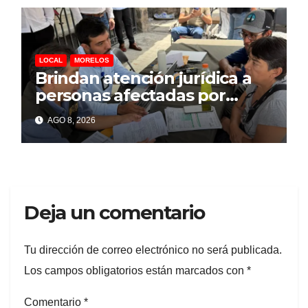
LOCAL
MORELOS
Brindan atención jurídica a
personas afectadas por
explosión de pipa en Las
AGO 8, 2026
Granjas
Deja un comentario
Tu dirección de correo electrónico no será publicada.
Los campos obligatorios están marcados con
*
Comentario
*