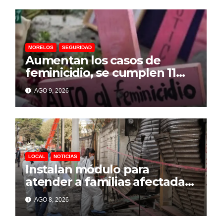
MORELOS
SEGURIDAD
Aumentan los casos de
feminicidio, se cumplen 11
años de la Alerta de Violencia
AGO 9, 2026
de Género y no funciona por
omisiones: CIDH
LOCAL
NOTICIAS
Instalan módulo para
atender a familias afectadas
por explosión en Las Granjas
AGO 8, 2026