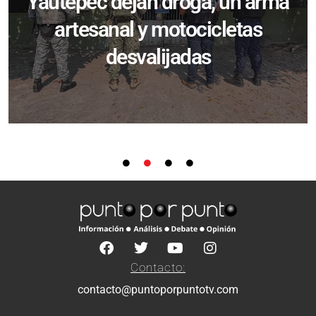
Yautepec dejan droga, un arma
artesanal y motocicletas
desvalijadas
Contacto:
contacto@puntoporpuntotv.com