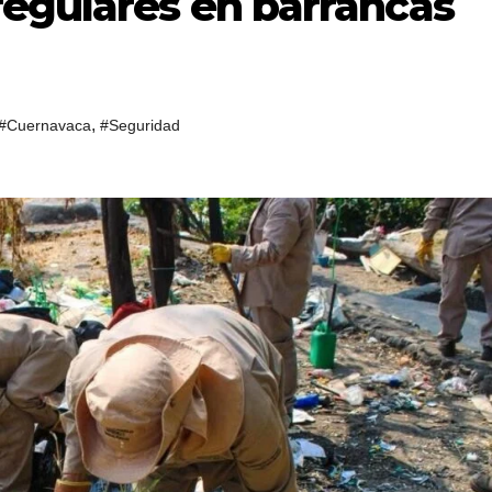
regulares en barrancas
,
#Cuernavaca
#Seguridad