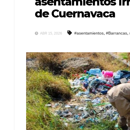
asentamientos ir
de Cuernavaca
,
,
#asentamientos
#Barrancas
ABR 15, 2026