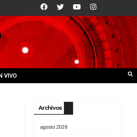
C
10 Ago
+21°C
11 Ago
+21°C
N VIVO
Archivos
agosto 2026