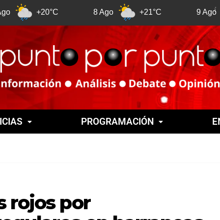
20°C
8 Ago
+21°C
9 Ago
+21°
ICIAS
PROGRAMACIÓN
E
 rojos por