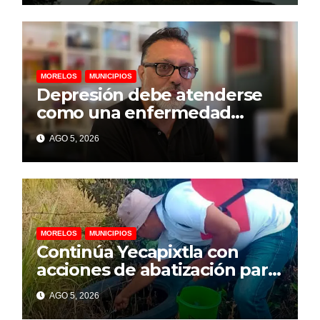
MORELOS
MUNICIPIOS
Depresión debe atenderse
como una enfermedad
mental para prevenir el
AGO 5, 2026
suicidio: psicólogo
MORELOS
MUNICIPIOS
Continúa Yecapixtla con
acciones de abatización para
prevenir dengue, zika y
AGO 5, 2026
chikungunya