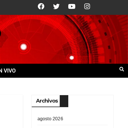
9 Ago
+21°C
10 Ago
+21°C
11 A
N VIVO
Archivos
agosto 2026