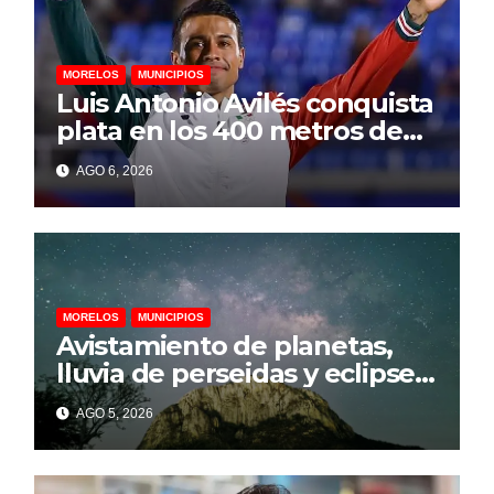
MORELOS
MUNICIPIOS
Luis Antonio Avilés conquista
plata en los 400 metros de
los Juegos
AGO 6, 2026
Centroamericanos y del
Caribe 2026
MORELOS
MUNICIPIOS
Avistamiento de planetas,
lluvia de perseidas y eclipse
parcial llegarán a
AGO 5, 2026
Chalcatzingo en agosto