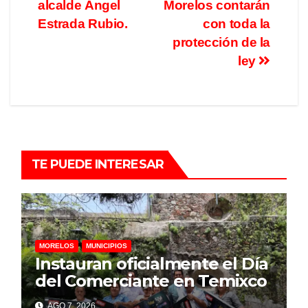
alcalde Ángel
Morelos contarán
Estrada Rubio.
con toda la
protección de la
ley
TE PUEDE INTERESAR
MORELOS
MUNICIPIOS
Instauran oficialmente el Día
del Comerciante en Temixco
AGO 7, 2026