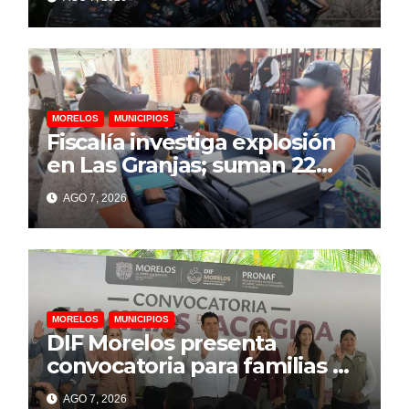
MORELOS
MUNICIPIOS
Fiscalía investiga explosión
en Las Granjas; suman 22
personas lesionadas y 12
AGO 7, 2026
denuncias por daños
MORELOS
MUNICIPIOS
DIF Morelos presenta
convocatoria para familias de
acogida
AGO 7, 2026