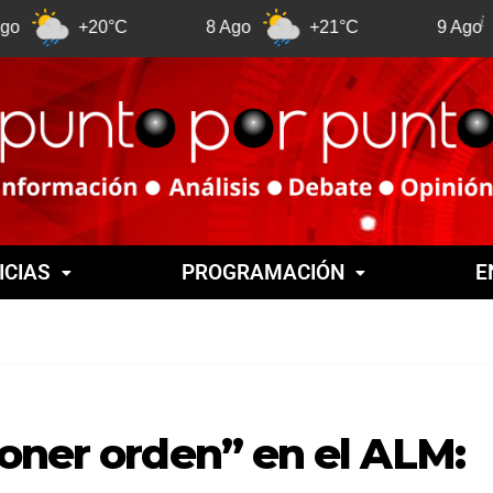
+20°C
8 Ago
+21°C
9 Ago
+21
ICIAS
PROGRAMACIÓN
E
oner orden” en el ALM: