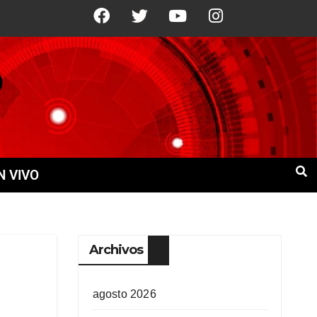
°C
10 Ago
+21°C
11 Ago
+21°C
N VIVO
Archivos
agosto 2026