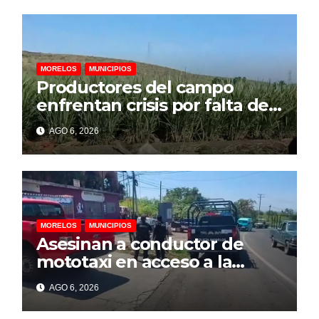
internacional
MORELOS
MUNICIPIOS
Productores del campo
enfrentan crisis por falta de
financiamiento, advierte
AGO 6, 2026
representante cañero
MORELOS
MUNICIPIOS
Asesinan a conductor de
mototaxi en acceso a la
colonia Cazahuates, en
AGO 6, 2026
Tlayacapan