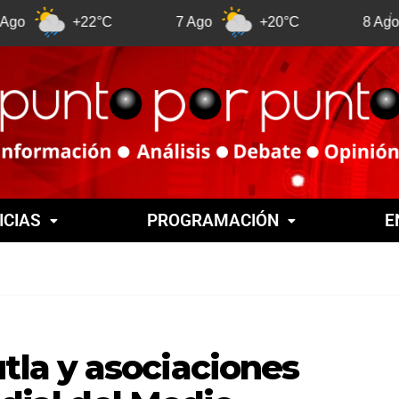
+22°C
7 Ago
+20°C
8 Ago
+2
ICIAS
PROGRAMACIÓN
E
la y asociaciones