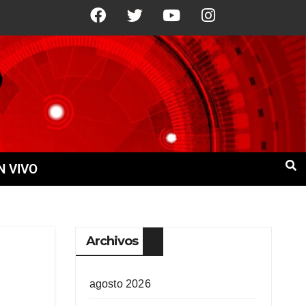
1°C
9 Ago
+22°C
10 Ago
+21°C
N VIVO
Archivos
agosto 2026