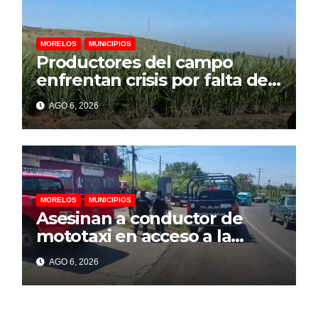
MORELOS
MUNICIPIOS
Productores del campo
enfrentan crisis por falta de
financiamiento, advierte
AGO 6, 2026
representante cañero
MORELOS
MUNICIPIOS
Asesinan a conductor de
mototaxi en acceso a la
colonia Cazahuates, en
AGO 6, 2026
Tlayacapan