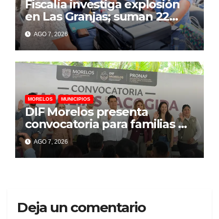
Fiscalía investiga explosión
en Las Granjas; suman 22
personas lesionadas y 12
AGO 7, 2026
denuncias por daños
MORELOS
MUNICIPIOS
DIF Morelos presenta
convocatoria para familias de
acogida
AGO 7, 2026
Deja un comentario