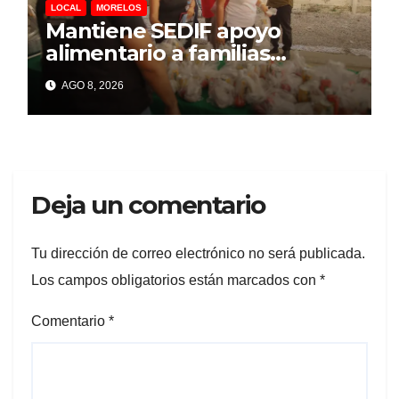
LOCAL
MORELOS
Mantiene SEDIF apoyo
alimentario a familias
afectadas por explosión en
AGO 8, 2026
Las Granjas
Deja un comentario
Tu dirección de correo electrónico no será publicada.
Los campos obligatorios están marcados con
*
Comentario
*