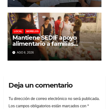
Granjas
LOCAL
MORELOS
Mantiene SEDIF apoyo
alimentario a familias
afectadas por explosión en
AGO 8, 2026
Las Granjas
Deja un comentario
Tu dirección de correo electrónico no será publicada.
Los campos obligatorios están marcados con
*