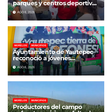
parques y centros deportivos
para prevenir violencia y
AGO 6, 2026
adicciones en Cuernavaca
MORELOS
MUNICIPIOS
Ayuntamiento de Yautepec
reconoció a jóvenes
campeones de Lima Lama
AGO 6, 2026
rumbo a competencia
internacional
MORELOS
MUNICIPIOS
Productores del campo