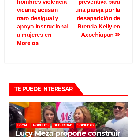
hombres violencia
preventiva para
vicaria; acusan
una pareja por la
trato desigual y
desaparición de
apoyo institucional
Brenda Kelly en
a mujeres en
Axochiapan
Morelos
TE PUEDE INTERESAR
LOCAL
MORELOS
SEGURIDAD
SOCIEDAD
Lucy Meza propone construir