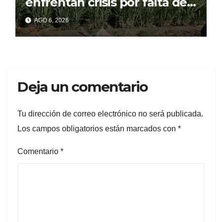
enfrentan crisis por falta de
financiamiento, advierte
AGO 6, 2026
representante cañero
Deja un comentario
Tu dirección de correo electrónico no será publicada.
Los campos obligatorios están marcados con
*
Comentario
*